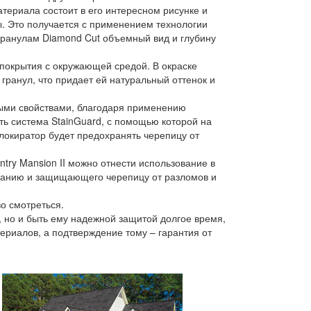
териала состоит в его интересном рисунке и
. Это получается с применением технологии
гранулам Diamond Cut объемный вид и глубину
покрытия с окружающей средой. В окраске
ранул, что придает ей натуральный оттенок и
ными свойствами, благодаря применению
ать система StainGuard, с помощью которой на
локиратор будет предохранять черепицу от
ry Mansion II можно отнести использование в
ованию и защищающего черепицу от разломов и
о смотреться.
 но и быть ему надежной защитой долгое время,
ериалов, а подтверждение тому – гарантия от