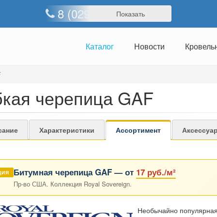
8 (029) 357-65-65
Показать
Каталог
Новости
Кровель
F
бкая черепица GAF
сание
Характеристики
Ассортимент
Аксессуа
Битумная черепица GAF — от
17 руб./м²
ЦИЯ
Пр-во США. Коллекция Royal Sovereign.
Необычайно популярная 