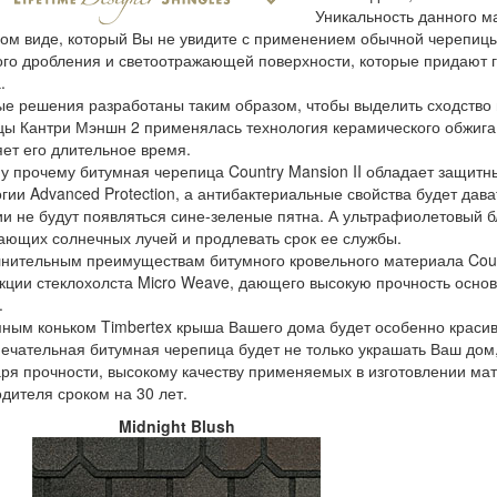
Уникальность данного ма
ом виде, который Вы не увидите с применением обычной черепицы
ого дробления и светоотражающей поверхности, которые придают 
.
е решения разработаны таким образом, чтобы выделить сходство 
ы Кантри Мэншн 2 применялась технология керамического обжига г
ет его длительное время.
у прочему битумная черепица Country Mansion II обладает защит
гии Advanced Protection, а антибактериальные свойства будет дав
и не будут появляться сине-зеленые пятна. А ультрафиолетовый б
ающих солнечных лучей и продлевать срок ее службы.
нительным преимуществам битумного кровельного материала Count
укции стеклохолста Micro Weave, дающего высокую прочность осн
.
ным коньком Timbertex крыша Вашего дома будет особенно красив
ечательная битумная черепица будет не только украшать Ваш дом,
ря прочности, высокому качеству применяемых в изготовлении мат
дителя сроком на 30 лет.
Midnight Blush