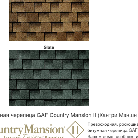
Slate
ная черепица GAF Country Mansion II (Кантри Мэншн 
Превосходная, роскошная
битумная черепица GAF 
Вашем доме, особняке и