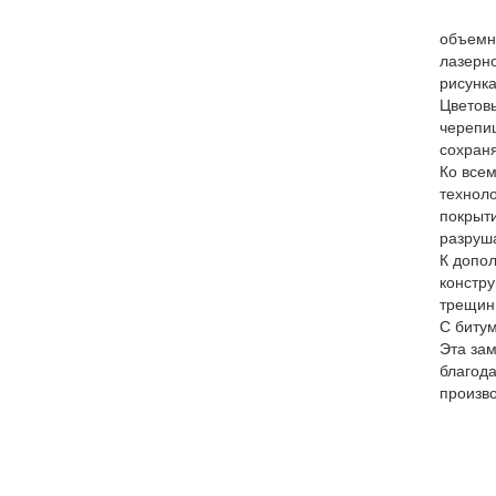
объемн
лазерн
рисунка
Цветовы
черепиц
сохраня
Ко всем
техноло
покрыти
разруш
К допол
констр
трещин
С битум
Эта зам
благода
произво