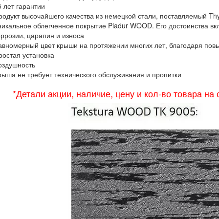
5 лет гарантии
родукт высочайшего качества из немецкой стали, поставляемый Thy
никальное облегченное покрытие Pladur WOOD. Его достоинства вк
оррозии, царапин и износа
авномерный цвет крыши на протяжении многих лет, благодаря пов
ростая установка
оздушность
рыша не требует технического обслуживания и пропитки
*Детали акции, наличие, цену и кол-во товара на