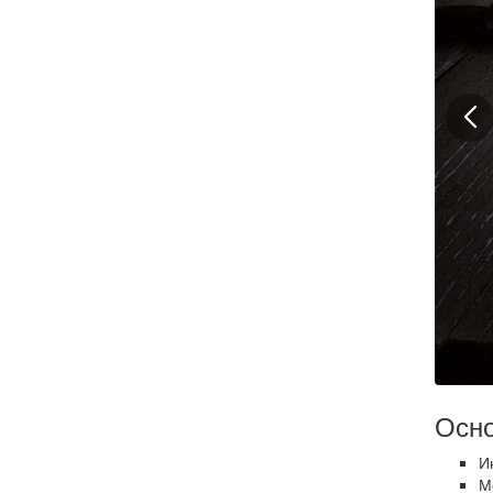
Осно
И
М