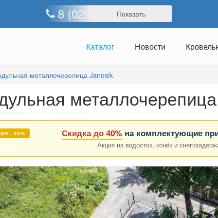
8 (029) 363-65-65
Показать
Каталог
Новости
Кровель
дульная металлочерепица Janosik
дульная металлочерепица 
Скидка до 40%
на комплектующие при
ИЯ −40%
Акция на водосток, конёк и снегозадерж