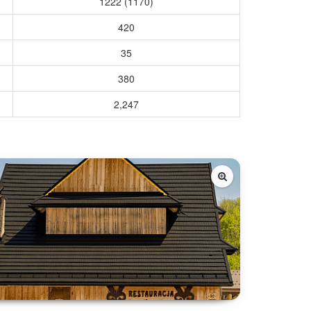
1222 (1170)
420
35
380
2,247