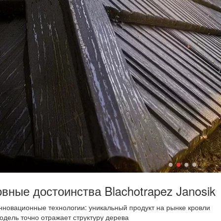
вные достоинства Blachotrapez Janosik
нновационные технологии: уникальный продукт на рынке кровли
одель точно отражает структуру дерева