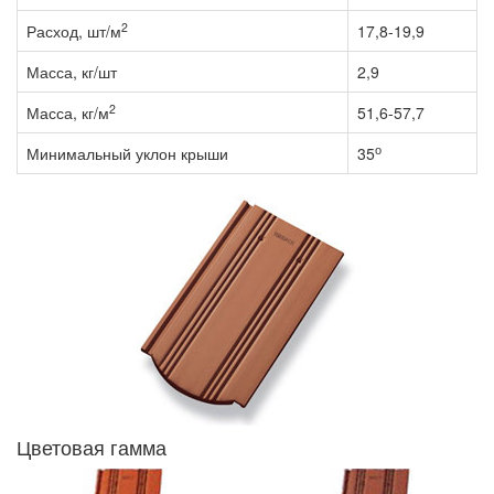
2
Расход, шт/м
17,8-19,9
Масса, кг/шт
2,9
2
Масса, кг/м
51,6-57,7
о
Минимальный уклон крыши
35
Цветовая гамма