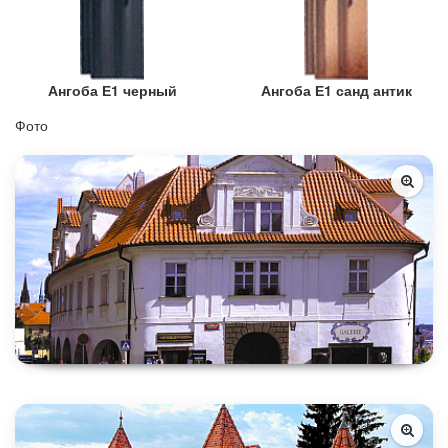
Ангоба Е1 черный
Ангоба Е1 санд антик
Фото