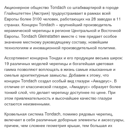
Акционерное общество Tondach со штабквартирой в городе
Глайнштеттен (Австрия) трудоустраивает в рамках всей
Европы более 3100 человек, работающих на 28 заводах в 11
странах. Концерн Tondach – крупнейший производитель
керамической черепицы в регионе Центральной и Восточной
Европы. Tondach Gleinstatten вместе с тем придает особое
значение местному руководящему составу, новейшим
технологиям и иновационной производительной политике.
Ассортимент концерна Тондах и его продукции весьма широк:
19 различных моделей черепицы и богатейшая цветовая
гамма позволяют воплощать в жизнь самые изысканные и
смелые архитектурные замыслы. Добавим к этому, что
концерн Tondach создал особый вид глазури «Амадеус». В
отличие от классической глазури, «Амадеус» образует более
тонкий слой, что делает черепицу доступнее по цене. При
этом привлекательность и высочайшее качество глазури
остаются неизменными.
Кровельная система Tondach, помимо рядовых черепиц,
включает в себя различные доборные элементы и аксессуары,
причем, чем сложнее геометрия крыши, тем большая их