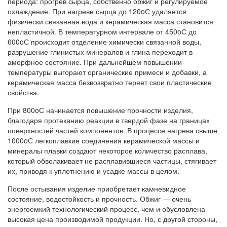
периода: прогрев сырца, собственно обжиг и регулируемое
охлаждение. При нагреве сырца до 120oС удаляется
физически связанная вода и керамическая масса становится
непластичной. В температурном интервале от 450oС до
600oС происходит отделение химически связанной воды,
разрушение глинистых минералов и глина переходит в
аморфное состояние. При дальнейшем повышении
температуры выгорают органические примеси и добавки, а
керамическая масса безвозвратно теряет свои пластические
свойства.
При 800oС начинается повышение прочности изделия,
благодаря протеканию реакции в твердой фазе на границах
поверхностей частей компонентов. В процессе нагрева свыше
1000oС легкоплавкие соединения керамической массы и
минералы плавки создают некоторое количество расплава,
который обволакивает не расплавившиеся частицы, стягивает
их, приводя к уплотнению и усадке массы в целом.
После остывания изделие приобретает камневидное
состояние, водостойкость и прочность. Обжиг — очень
энергоемкий технологический процесс, чем и обусловлена
высокая цена производимой продукции. Но, с другой стороны,